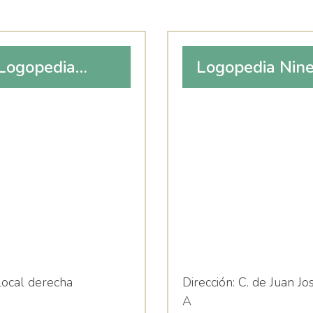
Logopedia
Logopedia Nine
local derecha
Dirección:
C. de Juan Jo
A