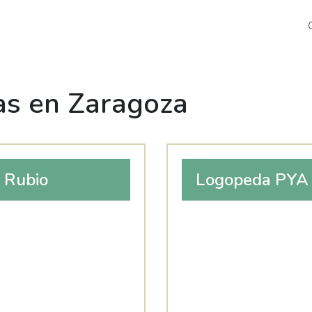
as en Zaragoza
 Rubio
Logopeda PYA 