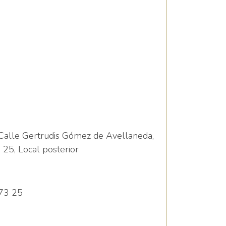
til y Juvenil,
d
Calle Gertrudis Gómez de Avellaneda,
 25, Local posterior
73 25