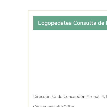
Logopedalea Consulta de 
María Martínez Sánchez
Dirección:
C/ de Concepción Arenal, 4, 
Código postal:
50005