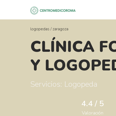
Saltar
al
contenido
logopedas
/
zaragoza
CLÍNICA F
Y LOGOPE
Servicios: Logopeda
4.4 / 5
Valoración