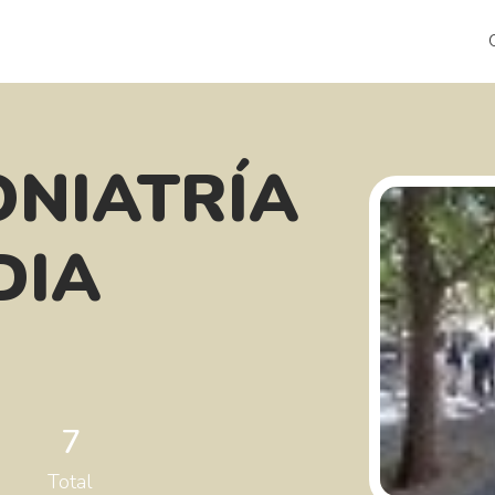
ONIATRÍA
DIA
7
Total