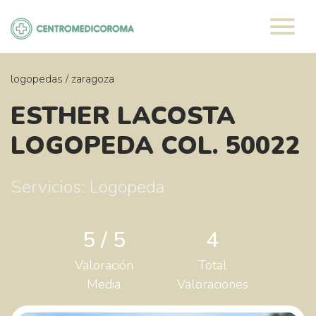
Saltar
al
contenido
logopedas
/
zaragoza
ESTHER LACOSTA
LOGOPEDA COL. 50022
Servicios: Logopeda
5 / 5
4
Valoración
Total
Media
Valoraciones