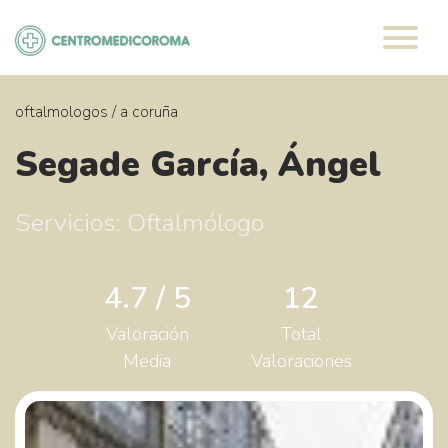
Saltar
al
contenido
oftalmologos
/
a coruña
Segade García, Ángel
Servicios: Oftalmólogo
4.7 / 5
12
Valoración
Total
Media
Valoraciones