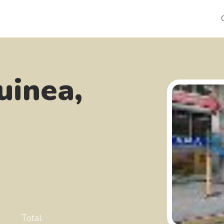
uinea,
Total