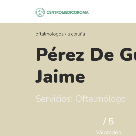
Saltar
al
contenido
oftalmologos
/
a coruña
Pérez De G
Jaime
Servicios: Oftalmólogo
/ 5
Valoración