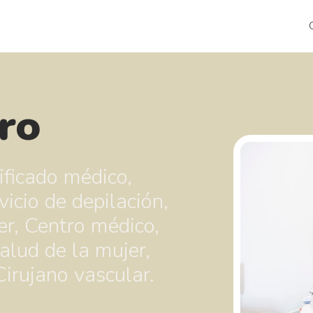
ro
tificado médico,
icio de depilación,
er, Centro médico,
salud de la mujer,
irujano vascular.