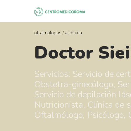
Saltar
al
contenido
oftalmologos
/
a coruña
Doctor Siei
Servicios: Servicio de cer
Obstetra-ginecólogo, Serv
Servicio de depilación lás
Nutricionista, Clínica de 
Oftalmólogo, Psicólogo, C