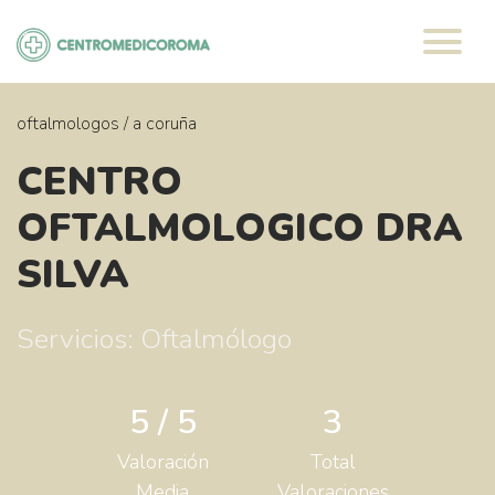
Saltar
al
contenido
oftalmologos
/
a coruña
CENTRO
OFTALMOLOGICO DRA
SILVA
Servicios: Oftalmólogo
5 / 5
3
Valoración
Total
Media
Valoraciones