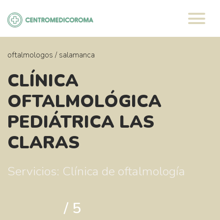
Saltar
al
contenido
oftalmologos
/
salamanca
CLÍNICA
OFTALMOLÓGICA
PEDIÁTRICA LAS
CLARAS
Servicios: Clínica de oftalmología
/ 5