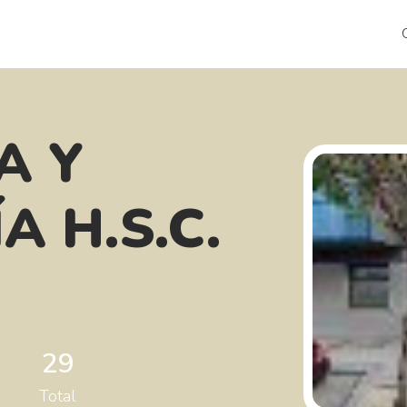
A Y
A H.S.C.
29
Total