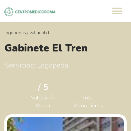
Saltar
al
contenido
logopedas
/
valladolid
Gabinete El Tren
Servicios: Logopeda
/ 5
Valoración
Total
Media
Valoraciones