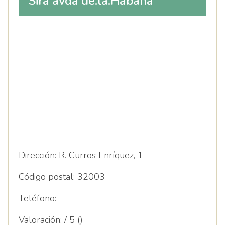
Sira avda de.la.Habana
Dirección:
R. Curros Enríquez, 1
Código postal:
32003
Teléfono:
Valoración:
/ 5 ()