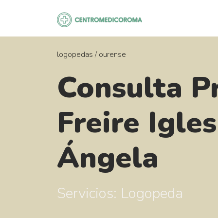
Saltar
al
contenido
logopedas
/
ourense
Consulta P
Freire Igles
Ángela
Servicios: Logopeda