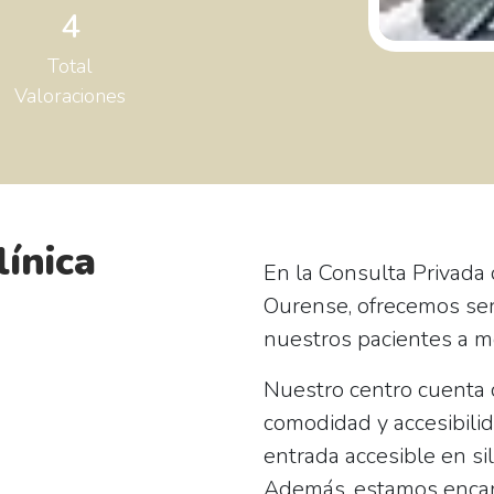
4
Total
Valoraciones
línica
En la Consulta Privada 
Ourense, ofrecemos ser
nuestros pacientes a m
Nuestro centro cuenta c
comodidad y accesibili
entrada accesible en si
Además, estamos encan