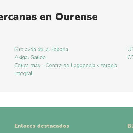
ercanas en Ourense
Sira avda de.la.Habana
UN
Axigal Saúde
CB
Educa más – Centro de Logopedia y terapia
integral
Enlaces destacados
B