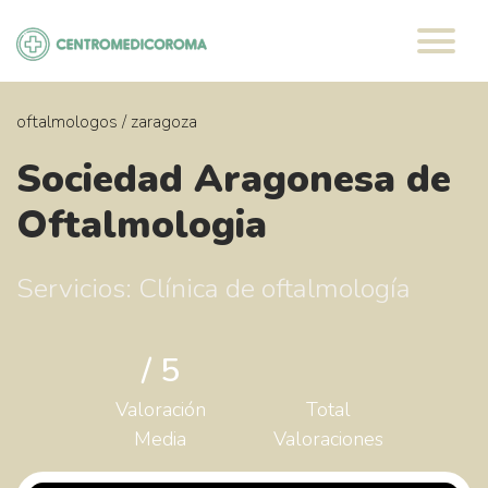
Saltar
al
contenido
oftalmologos
/
zaragoza
Sociedad Aragonesa de
Oftalmologia
Servicios: Clínica de oftalmología
/ 5
Valoración
Total
Media
Valoraciones