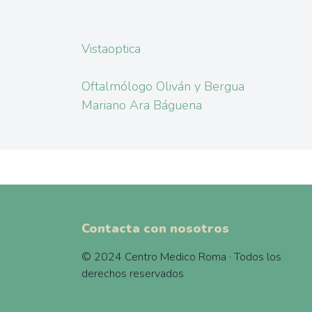
Vistaoptica
Oftalmólogo Oliván y Bergua
Mariano Ara Báguena
Contacta con nosotros
© 2024 Centro Medico Roma · Todos los
derechos reservados