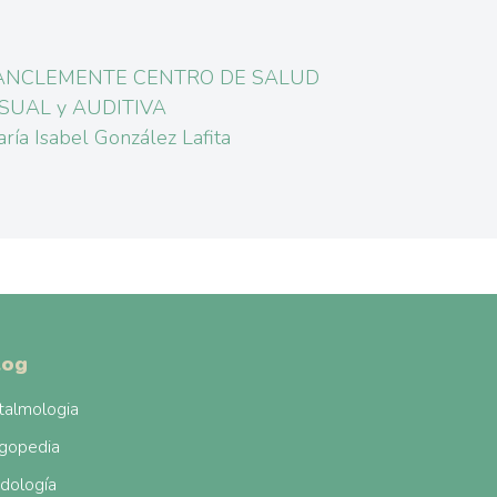
ANCLEMENTE CENTRO DE SALUD
ISUAL y AUDITIVA
ría Isabel González Lafita
log
talmologia
gopedia
dología