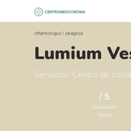
Saltar
al
contenido
oftalmologos
/
zaragoza
Lumium Ve
Servicios: Centro de cuid
/ 5
Valoración
Media