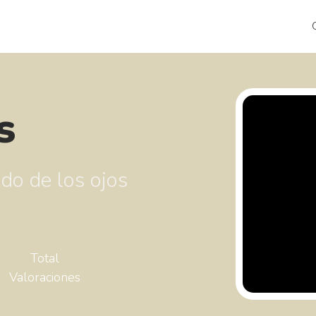
s
ado de los ojos
Total
Valoraciones