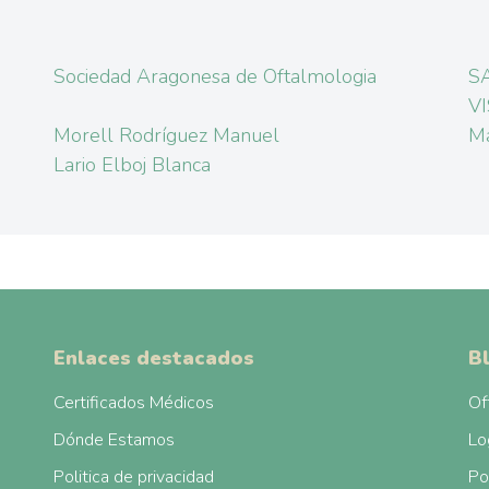
Sociedad Aragonesa de Oftalmologia
S
V
Morell Rodríguez Manuel
Ma
Lario Elboj Blanca
Enlaces destacados
B
Certificados Médicos
Of
Dónde Estamos
Lo
Politica de privacidad
Po