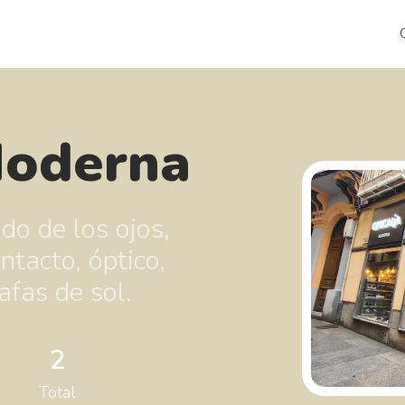
Moderna
do de los ojos,
ntacto, óptico,
afas de sol.
2
Total