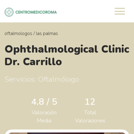
Saltar
al
contenido
oftalmologos
/
las palmas
Ophthalmological Clinic
Dr. Carrillo
Servicios: Oftalmólogo
4.8 / 5
12
Valoración
Total
Media
Valoraciones