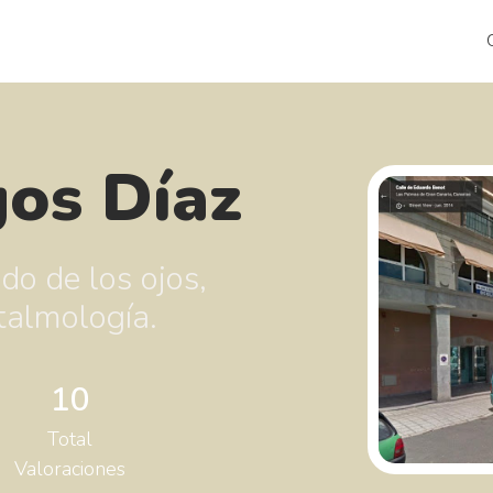
os Díaz
do de los ojos,
ftalmología.
10
Total
Valoraciones