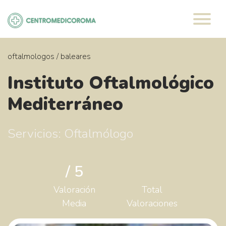
Saltar
al
contenido
oftalmologos
/
baleares
Instituto Oftalmológico
Mediterráneo
Servicios: Oftalmólogo
/ 5
Valoración
Total
Media
Valoraciones