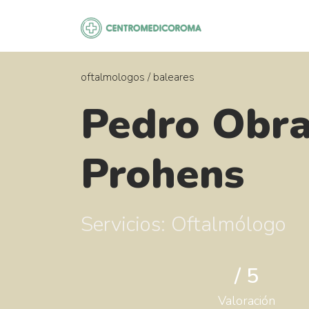
Saltar
al
contenido
oftalmologos
/
baleares
Pedro Obr
Prohens
Servicios: Oftalmólogo
/ 5
Valoración