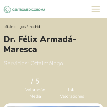
Saltar
al
contenido
oftalmologos
/
madrid
Dr. Félix Armadá-
Maresca
Servicios: Oftalmólogo
/ 5
Valoración
Total
Media
Valoraciones