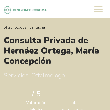
Saltar
al
contenido
oftalmologos
/
cantabria
Consulta Privada de
Hernáez Ortega, María
Concepción
Servicios: Oftalmólogo
/ 5
Valoración
Total
Media
Valoraciones