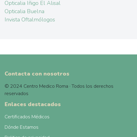
Opticalia Iñigo El Alisal
Opticalia Buelna
Invista Oftalmólogos
Contacta con nosotros
© 2024 Centro Medico Roma · Todos los derechos
reservados
Enlaces destacados
Certificados Médicos
Dónde Estamos