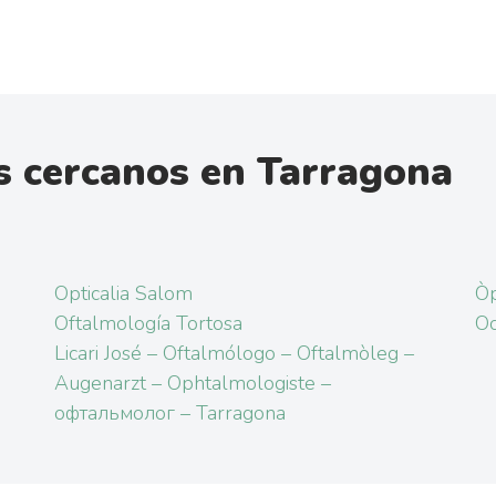
s cercanos en Tarragona
Opticalia Salom
Òp
Oftalmología Tortosa
Oc
Licari José – Oftalmólogo – Oftalmòleg –
Augenarzt – Ophtalmologiste –
офтальмолог – Tarragona