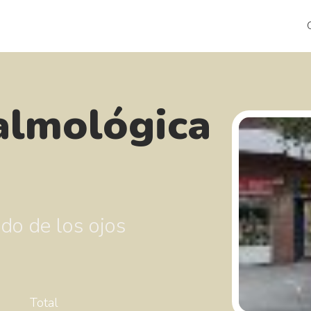
talmológica
ado de los ojos
Total