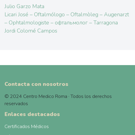
Julio Garzo Mata
Licari José – Oftalmólogo – Oftalmòleg – Augenarzt
– Ophtalmologiste – офтальмолог – Tarragona
Jordi Colomé Campos
Contacta con nosotros
© 2024 Centro Medico Roma · Todos los derechos
reservados
Enlaces destacados
Certificados Médicos