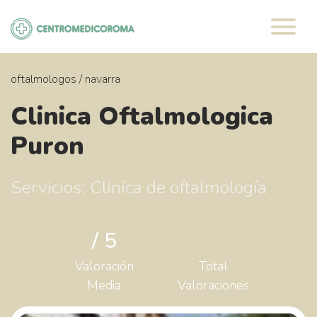
Saltar
al
contenido
oftalmologos
/
navarra
Clinica Oftalmologica
Puron
Servicios: Clínica de oftalmología
/ 5
Valoración
Total
Media
Valoraciones