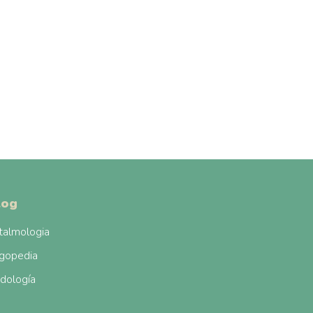
log
talmologia
gopedia
dología