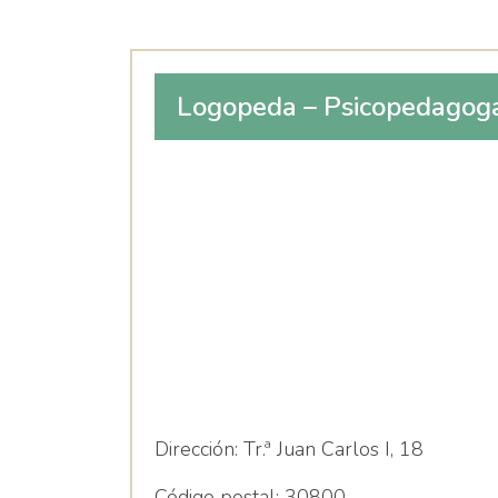
Logopeda – Psicopedagoga
González Arcas
Dirección:
Tr.ª Juan Carlos I, 18
Código postal:
30800