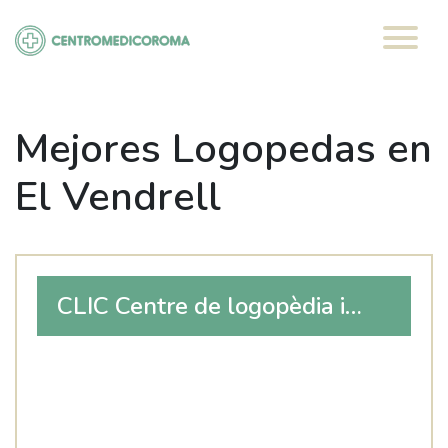
Saltar
al
contenido
Mejores Logopedas en
El Vendrell
CLIC Centre de logopèdia i
psicologia