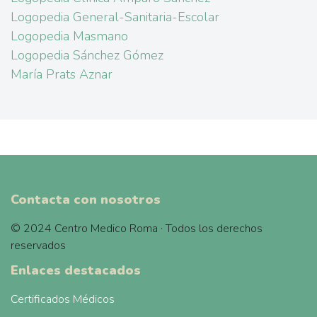
Logopedia General-Sanitaria-Escolar
Logopedia Masmano
Logopedia Sánchez Gómez
María Prats Aznar
Contacta con nosotros
© 2024 Centro Medico Roma · Todos los derechos
reservados
Enlaces destacados
Certificados Médicos