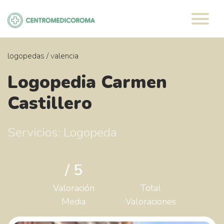
Saltar
al
contenido
logopedas
/
valencia
Logopedia Carmen
Castillero
Servicios: Logopeda
/ 5
Valoración
Total
Media
Valoraciones