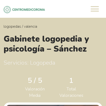
Saltar
al
contenido
logopedas
/
valencia
Gabinete logopedia y
psicología – Sánchez
Servicios: Logopeda
5 / 5
1
Valoración
Total
Media
Valoraciones