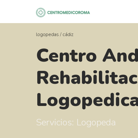
Saltar
al
contenido
logopedas
/
cádiz
Centro And
Rehabilitac
Logopedic
Servicios: Logopeda