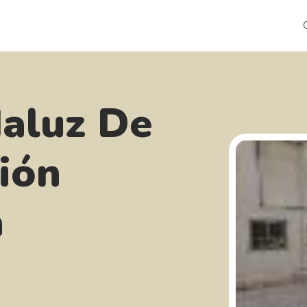
aluz De
ión
a