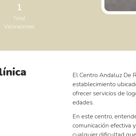
1
Total
Valoraciones
línica
El
Centro Andaluz De R
establecimiento ubicado
ofrecer servicios de lo
edades.
En este centro, entend
comunicación efectiva 
cualquier dificultad que