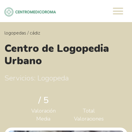
Saltar
al
contenido
logopedas
/
cádiz
Centro de Logopedia
Urbano
Servicios: Logopeda
/ 5
Valoración
Total
Media
Valoraciones