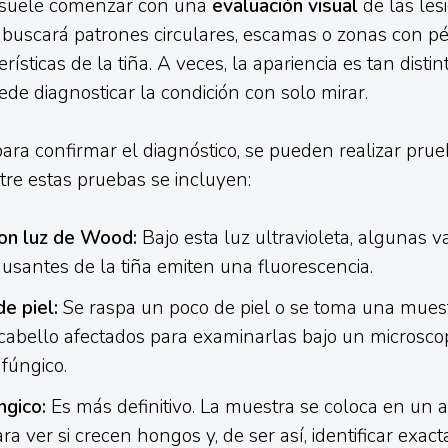
o suele comenzar con una
evaluación visual
de las les
o buscará patrones circulares, escamas o zonas con p
erísticas de la tiña. A veces, la apariencia es tan distin
ede diagnosticar la condición con solo mirar.
ara confirmar el diagnóstico, se pueden realizar pru
ntre estas pruebas se incluyen:
on luz de Wood:
Bajo esta luz ultravioleta, algunas v
usantes de la tiña emiten una fluorescencia.
e piel:
Se raspa un poco de piel o se toma una muest
cabello afectados para examinarlas bajo un microscopi
 fúngico.
ngico:
Es más definitivo. La muestra se coloca en un 
ara ver si crecen hongos y, de ser así, identificar exac