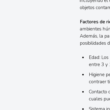
incluyendo el 
objetos contam
Factores de r
ambientes húme
Además, la par
posibilidades 
Edad: Los 
entre 3 y 
Higiene p
contraer t
Contacto 
cuales pue
Sistema i