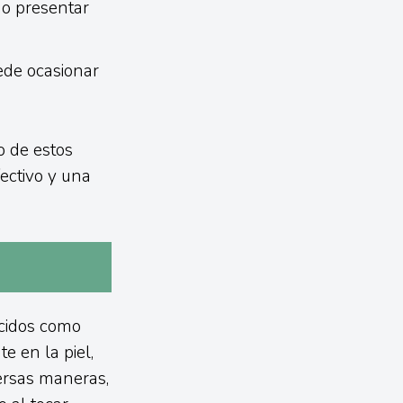
 o presentar
ede ocasionar
o de estos
fectivo y una
cidos como
e en la piel,
versas maneras,