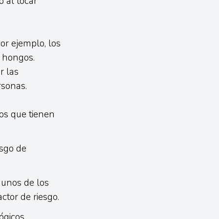
 al tocar
or ejemplo, los
s hongos.
r las
rsonas.
os que tienen
esgo de
gunos de los
ctor de riesgo.
ógicos