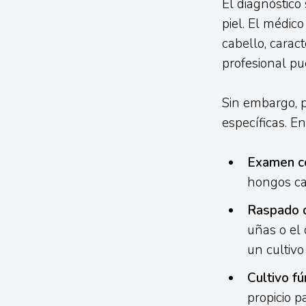
El diagnóstic
piel. El médic
cabello, caract
profesional pu
Sin embargo, p
específicas. E
Examen c
hongos ca
Raspado d
uñas o el 
un cultivo
Cultivo fú
propicio p