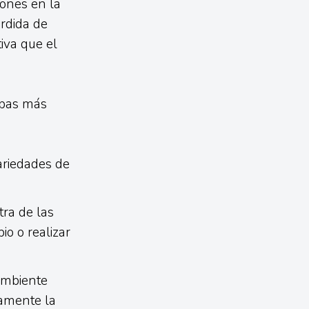
iones en la
érdida de
tiva que el
ebas más
ariedades de
ra de las
o o realizar
ambiente
tamente la