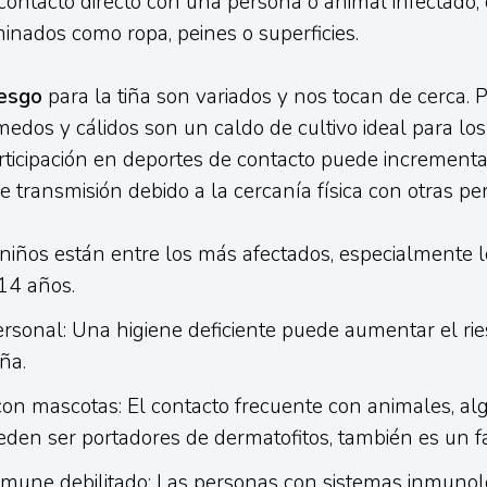
contacto directo con una persona o animal infectado, o
inados como ropa, peines o superficies.
iesgo
para la tiña son variados y nos tocan de cerca. P
dos y cálidos son un caldo de cultivo ideal para lo
ticipación en deportes de contacto puede incrementa
de transmisión debido a la cercanía física con otras pe
niños están entre los más afectados, especialmente l
14 años.
ersonal: Una higiene deficiente puede aumentar el ri
iña.
con mascotas: El contacto frecuente con animales, al
den ser portadores de dermatofitos, también es un fa
nmune debilitado: Las personas con sistemas inmunol