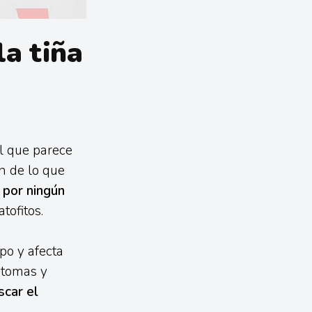
la tiña
l que parece
n de lo que
 por ningún
tofitos.
rpo y afecta
ntomas y
scar el