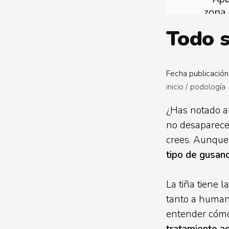
Todo s
Fecha publicació
inicio
/
podología
¿Has notado al
no desaparecer
crees. Aunque
tipo de gusan
La tiña tiene l
tanto a human
entender cóm