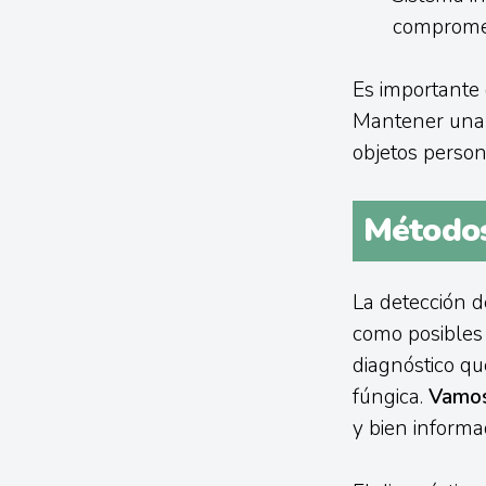
compromet
Es importante e
Mantener una b
objetos person
Métodos
La detección de
como posibles
diagnóstico que
fúngica.
Vamos 
y bien informa