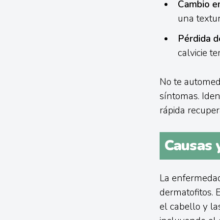
Cambio en 
una textur
Pérdida d
calvicie t
No te automedi
síntomas. Ident
rápida recuper
Causas y
La enfermedad
dermatofitos. 
el cabello y l