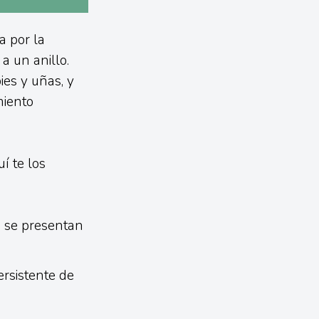
a por la
a un anillo.
ies y uñas, y
miento
í te los
 se presentan
rsistente de