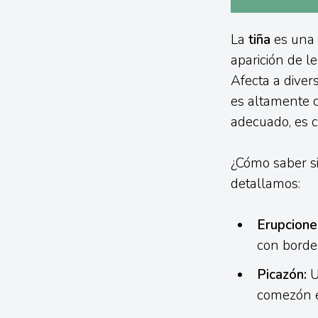
La
tiña
es una i
aparición de l
Afecta a diver
es altamente c
adecuado, es 
¿Cómo saber si 
detallamos:
Erupcione
con bordes
Picazón:
U
comezón e