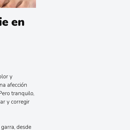
ie en
lor y
una afección
Pero tranquilo,
ar y corregir
n garra, desde