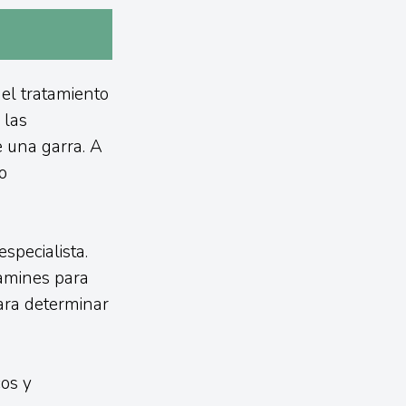
el tratamiento
 las
e una garra. A
o
specialista.
camines para
para determinar
cos y