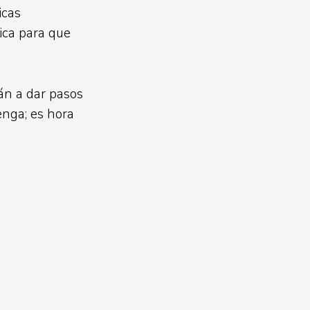
icas
ica para que
án a dar pasos
enga; es hora