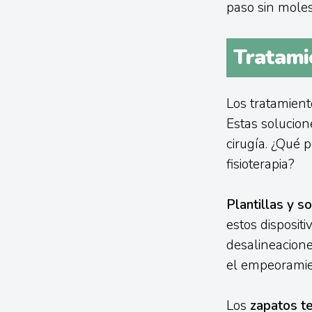
paso sin moles
Tratami
Los tratamient
Estas solucione
cirugía. ¿Qué 
fisioterapia?
Plantillas y s
estos dispositi
desalineacion
el empeoramien
Los
zapatos t