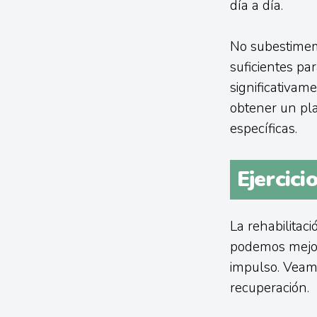
día a día.
No subestimem
suficientes pa
significativam
obtener un pl
específicas.
Ejercici
La rehabilitaci
podemos mejora
impulso. Veamo
recuperación.