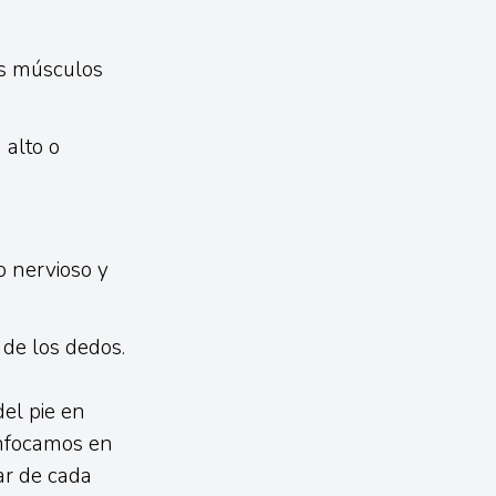
os músculos
 alto o
 nervioso y
 de los dedos.
el pie en
enfocamos en
ar de cada