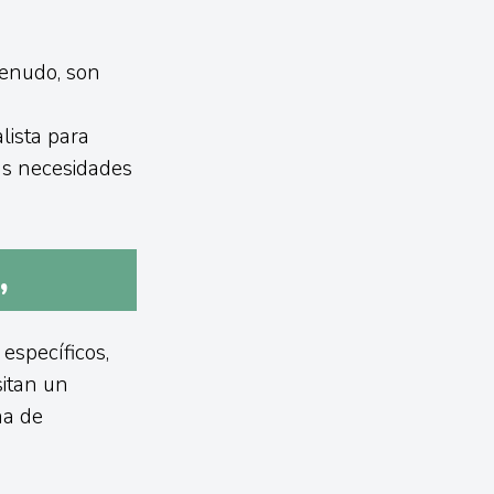
enudo, son
lista para
as necesidades
,
 específicos,
sitan un
na de