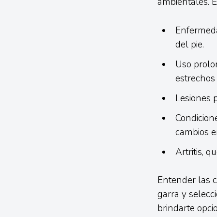
ambientales. 
Enfermeda
del pie.
Uso prolo
estrechos 
Lesiones p
Condicion
cambios en
Artritis, 
Entender las c
garra y selecc
brindarte opci