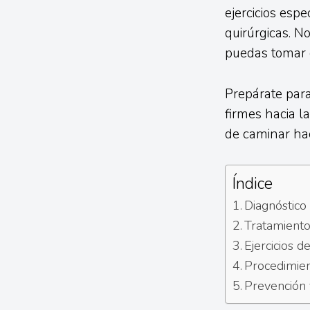
ejercicios espe
quirúrgicas. N
puedas tomar d
Prepárate para
firmes hacia l
de caminar hac
Índice
Diagnóstico 
Tratamiento
Ejercicios de
Procedimien
Prevención 