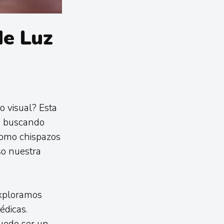
de Luz
 visual? Esta
 y buscando
como chispazos
so nuestra
exploramos
édicas.