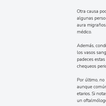
Otra causa pod
algunas perso
aura migrañosa
médico.
Además, condi
los vasos sang
padeces estas
chequeos perió
Por último, n
aunque común 
etarios. Si not
un oftalmólog