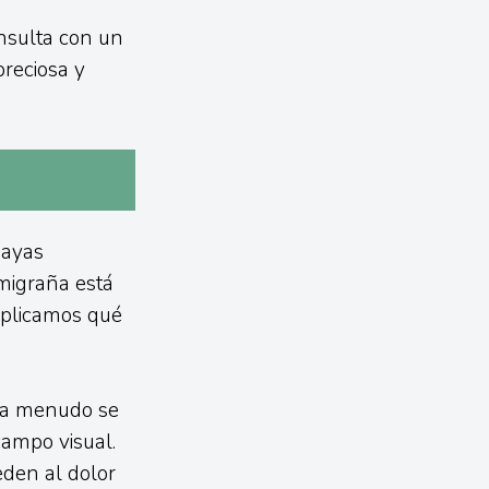
onsulta con un
preciosa y
hayas
migraña está
explicamos qué
, a menudo se
campo visual.
den al dolor