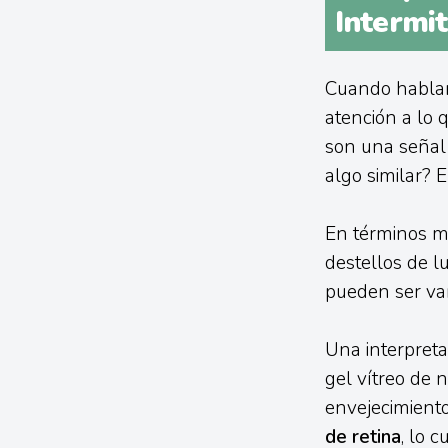
Intermit
Cuando hablamo
atención a lo 
son una señal 
algo similar? 
En términos m
destellos de l
pueden ser var
Una interpret
gel vítreo de n
envejecimiento
de retina
, lo 