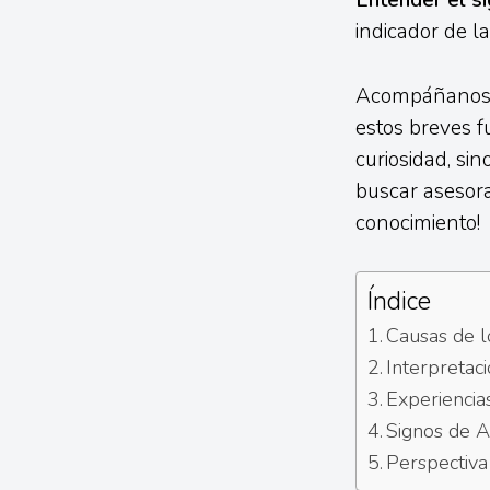
Entender el si
indicador de l
Acompáñanos e
estos breves fu
curiosidad, si
buscar asesora
conocimiento!
Índice
Causas de 
Interpretac
Experiencia
Signos de A
Perspectiva 