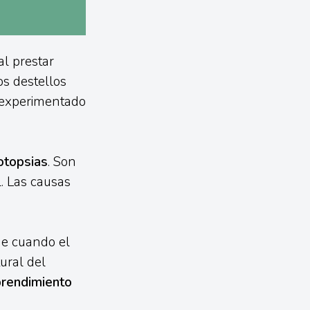
al prestar
os destellos
s experimentado
otopsias
. Son
. Las causas
de cuando el
tural del
rendimiento