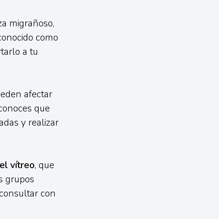
za migrañoso,
 conocido como
arlo a tu
eden afectar
a conoces que
das y realizar
l vítreo
, que
s grupos
 consultar con