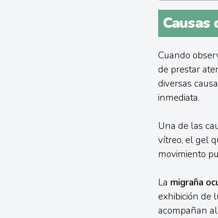
Causas 
Cuando observ
de prestar ate
diversas causa
inmediata.
Una de las ca
vítreo, el gel 
movimiento pue
La
migraña oc
exhibición de 
acompañan al 