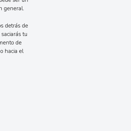
puede ser un
n general.
s detrás de
 saciarás tu
omento de
o hacia el