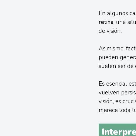
En algunos cas
retina
, una si
de visión.
Asimismo, fac
pueden genera
suelen ser de 
Es esencial est
vuelven persi
visión, es cruc
merece toda tu
Interpr