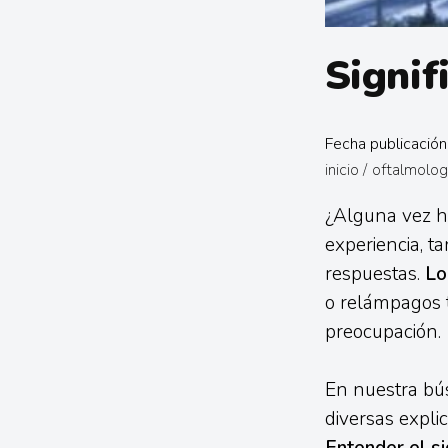
Signif
Fecha publicación
inicio
/
oftalmolog
¿Alguna vez ha
experiencia, t
respuestas.
Lo
o relámpagos t
preocupación.
En nuestra bú
diversas expli