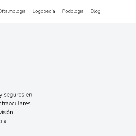
Oftalmología
Logopedia
Podología
Blog
 y seguros en
ntraoculares
isión
o a