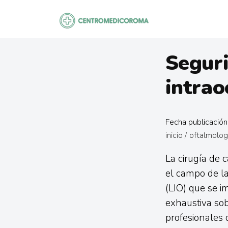
Saltar
al
contenido
Seguri
intrao
Fecha publicació
inicio
/
oftalmolog
La cirugía de 
el campo de la
(LIO) que se i
exhaustiva sob
profesionales 