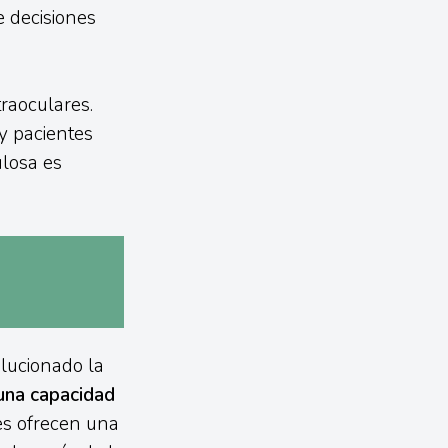
e decisiones
traoculares.
y pacientes
ulosa es
olucionado la
una capacidad
es ofrecen una