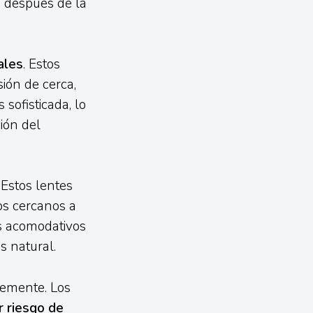
o después de la
ales
. Estos
sión de cerca,
 sofisticada, lo
ión del
 Estos lentes
os cercanos a
es acomodativos
s natural.
lemente. Los
r riesgo de