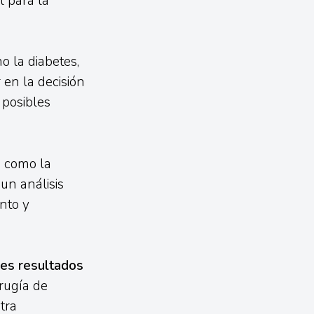
l para la
o la diabetes,
en la decisión
 posibles
s como la
un análisis
nto y
les resultados
irugía de
tra