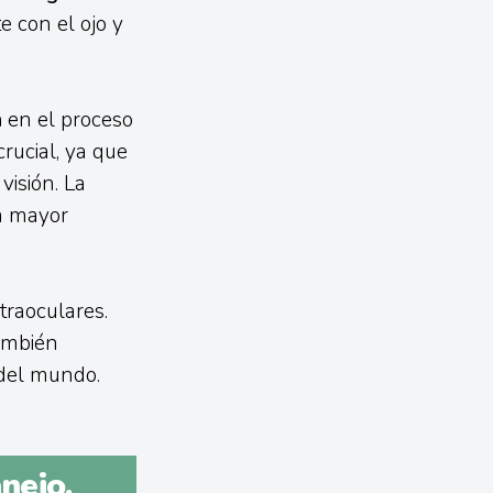
e con el ojo y
a
en el proceso
rucial, ya que
visión. La
na mayor
traoculares.
también
 del mundo.
nejo,