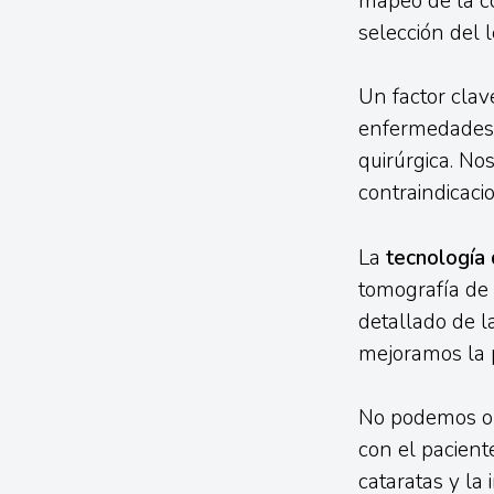
mapeo de la có
selección del 
Un factor clav
enfermedades a
quirúrgica. No
contraindicaci
La
tecnología
tomografía de 
detallado de l
mejoramos la p
No podemos olv
con el paciente
cataratas y la