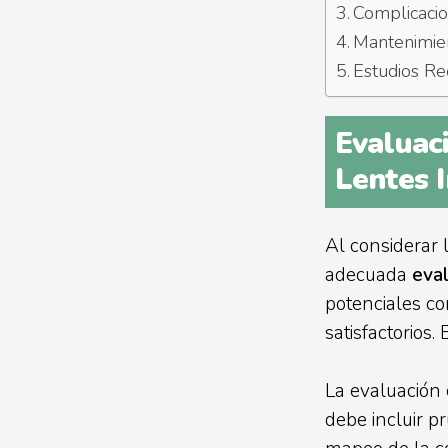
Complicacio
Mantenimien
Estudios Re
Evaluac
Lentes I
Al considerar l
adecuada
eval
potenciales co
satisfactorios
La evaluación
debe incluir p