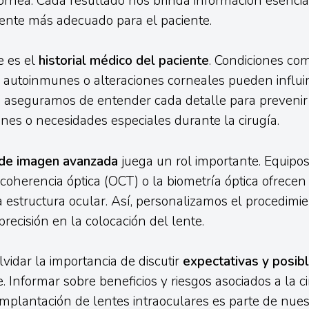
rnea. Cada resultado nos brinda información esencia
lente más adecuado para el paciente.
e es el
historial médico del paciente
. Condiciones com
utoinmunes o alteraciones corneales pueden influir 
s aseguramos de entender cada detalle para prevenir
ones o necesidades especiales durante la cirugía.
 de imagen avanzada
juega un rol importante. Equipo
coherencia óptica (OCT) o la biometría óptica ofrecen 
a estructura ocular. Así, personalizamos el procedimie
recisión en la colocación del lente.
idar la importancia de discutir
expectativas y posib
. Informar sobre beneficios y riesgos asociados a la c
 implantación de lentes intraoculares es parte de nues