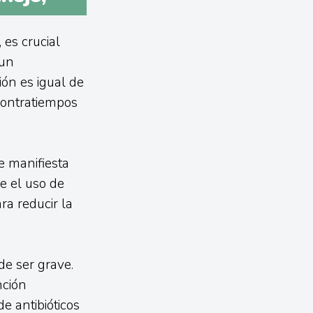
 es crucial
 un
ión es igual de
contratiempos
e manifiesta
e el uso de
ra reducir la
e ser grave.
nción
e antibióticos