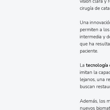
visión clara y
cirugía de cata
Una innovación
permiten a los 
intermedia y de
que ha result
paciente.
La
tecnología
imitan la capa
lejanos, una r
buscan restaur
Además, los ma
nuevos biomat