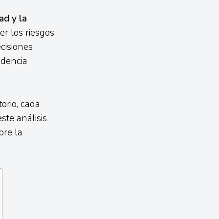
ad y la
r los riesgos,
ecisiones
idencia
orio, cada
te análisis
bre la