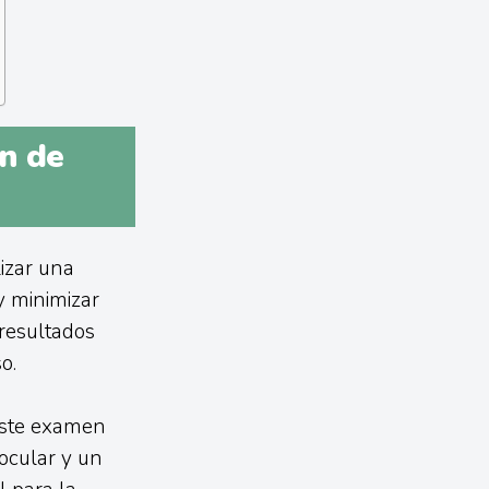
ón de
lizar una
 y minimizar
resultados
o.
Este examen
aocular y un