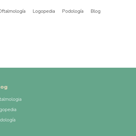
Oftalmología
Logopedia
Podología
Blog
log
talmologia
gopedia
dología