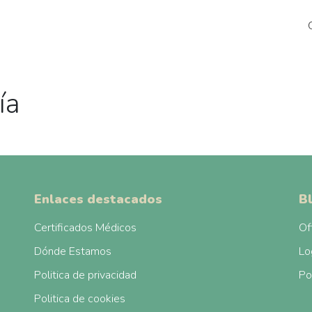
ía
Enlaces destacados
B
Certificados Médicos
Of
Dónde Estamos
Lo
Politica de privacidad
Po
Politica de cookies