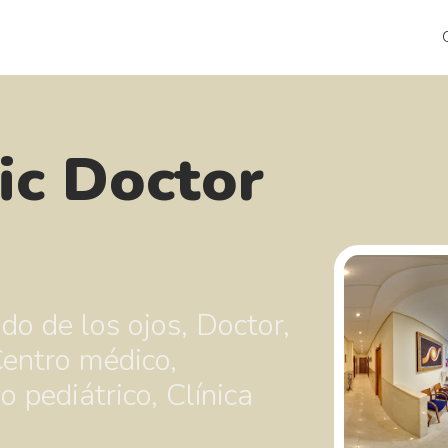
ic Doctor
do de los ojos, Doctor,
Centro médico,
 pediátrico, Clínica