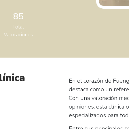
85
Total
Valoraciones
línica
En el corazón de Fuengir
destaca como un referen
Con una valoración me
opiniones, esta clínica
especializados para tod
Entre sus principales s