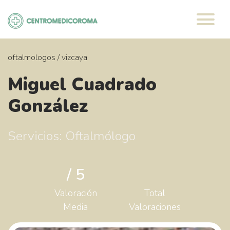
Saltar
al
contenido
oftalmologos
/
vizcaya
Miguel Cuadrado
González
Servicios: Oftalmólogo
/ 5
Valoración
Total
Media
Valoraciones