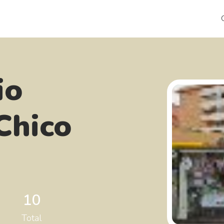
io
Chico
10
Total