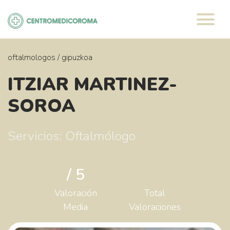
Saltar
al
contenido
oftalmologos
/
gipuzkoa
ITZIAR MARTINEZ-
SOROA
Servicios: Oftalmólogo
/ 5
Valoración
Total
Media
Valoraciones