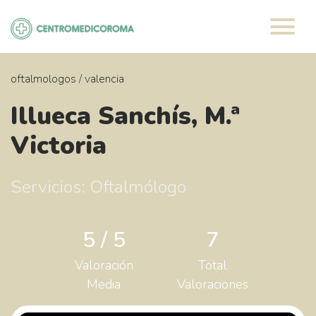
Saltar
al
contenido
oftalmologos
/
valencia
Illueca Sanchís, M.ª
Victoria
Servicios: Oftalmólogo
5 / 5
7
Valoración
Total
Media
Valoraciones