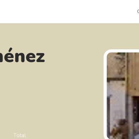
ménez
Total