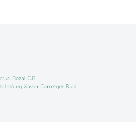
rrús-Bozal C.B
talmòleg Xavier Corretger Ruhi