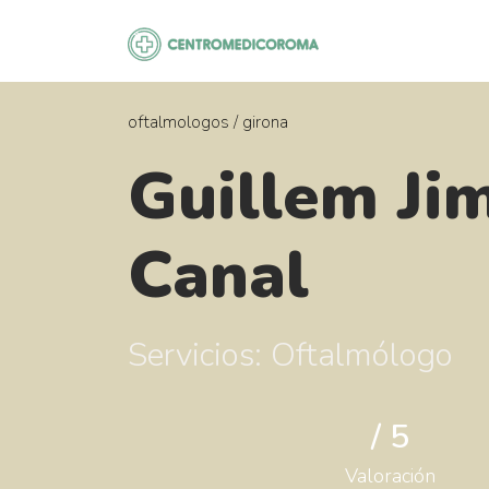
Saltar
al
contenido
oftalmologos
/
girona
Guillem Ji
Canal
Servicios: Oftalmólogo
/ 5
Valoración