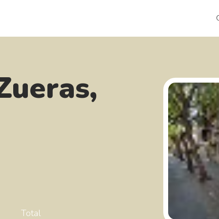
Zueras,
Total