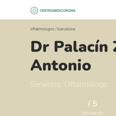
Saltar
al
contenido
oftalmologos
/
barcelona
Dr Palacín 
Antonio
Servicios: Oftalmólogo
/ 5
Valoración