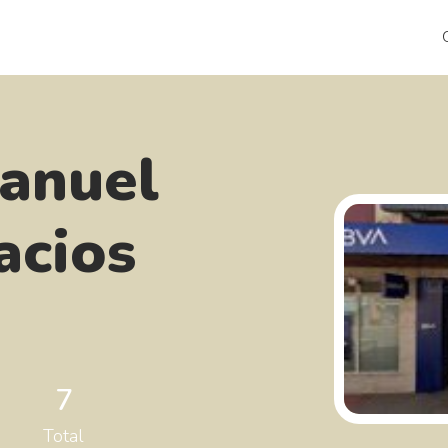
Manuel
acios
7
Total