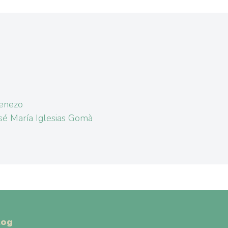
enezo
sé María Iglesias Gomà
log