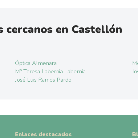
 cercanos en Castellón
Óptica Almenara
M
Mª Teresa Labernia Labernia
Jo
José Luis Ramos Pardo
Enlaces destacados
B