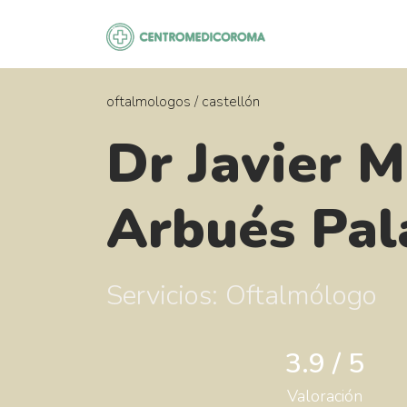
Saltar
al
contenido
oftalmologos
/
castellón
Dr Javier 
Arbués Pal
Servicios: Oftalmólogo
3.9 / 5
Valoración