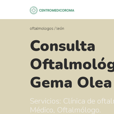
Saltar
al
contenido
oftalmologos
/
león
Consulta
Oftalmológ
Gema Olea
Servicios: Clínica de ofta
Médico, Oftalmólogo.