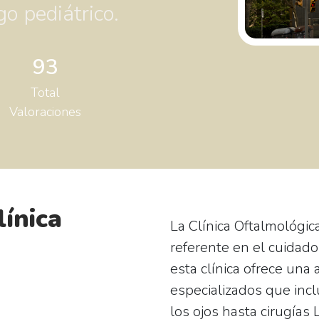
o pediátrico.
93
Total
Valoraciones
línica
La
Clínica Oftalmológic
referente en el cuidado
esta clínica ofrece una
especializados que inc
los ojos hasta cirugías