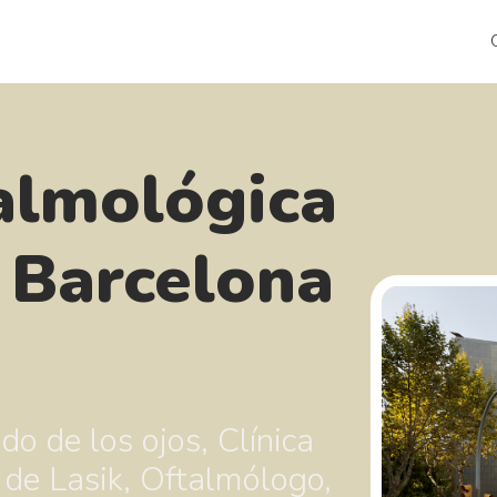
talmológica
s Barcelona
do de los ojos, Clínica
 de Lasik, Oftalmólogo,