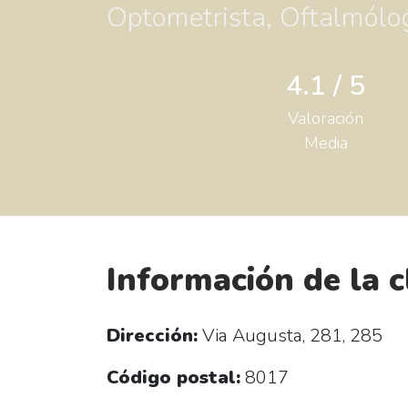
Optometrista, Oftalmólog
4.1 / 5
Valoración
Media
Información de la c
Dirección:
Via Augusta, 281, 285
Código postal:
8017