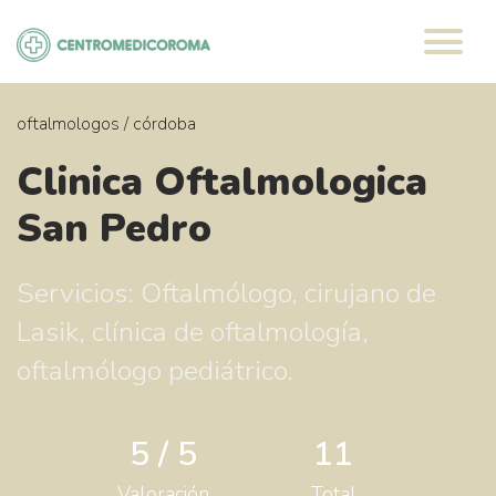
Saltar
al
contenido
oftalmologos
/
córdoba
Clinica Oftalmologica
San Pedro
Servicios: Oftalmólogo, cirujano de
Lasik, clínica de oftalmología,
oftalmólogo pediátrico.
5 / 5
11
Valoración
Total