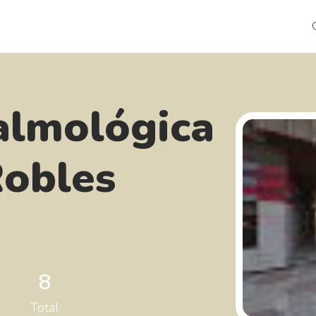
talmológica
Robles
8
Total