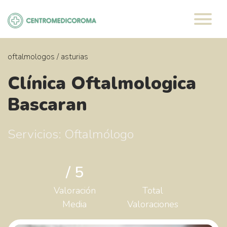
Saltar
al
contenido
oftalmologos
/
asturias
Clínica Oftalmologica
Bascaran
Servicios: Oftalmólogo
/ 5
Valoración
Total
Media
Valoraciones